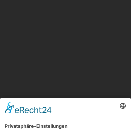
Unsere Jobangebote
KOMM INS TEAM
Ausgezeichnet als eine der „besten Bäckereien
Deutschlands“ suchen wir Verstärkung für unser Team.
Wir freuen uns auf Ihre aussagekräftige Bewerbung